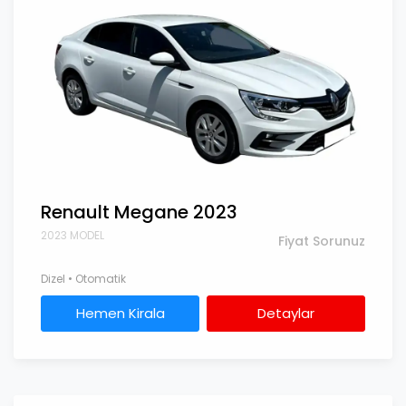
Renault Megane 2023
2023 MODEL
Fiyat Sorunuz
Dizel • Otomatik
Hemen Kirala
Detaylar