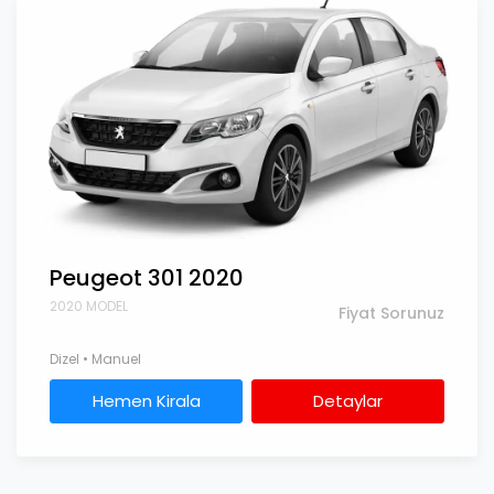
Peugeot 301 2020
2020 MODEL
Fiyat Sorunuz
Dizel • Manuel
Hemen Kirala
Detaylar