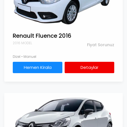
Renault Fluence 2016
2016 MODEL
Fiyat Sorunuz
Dizel • Manuel
Hemen Kirala
Detaylar