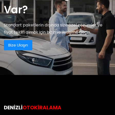
Var?
Standart paketlerin dışında size özel çözümler ve
fiyat teklifi almak için bizimle iletişime geçin.
Bize Ulaşın
DENIZLI
OTOKIRALAMA